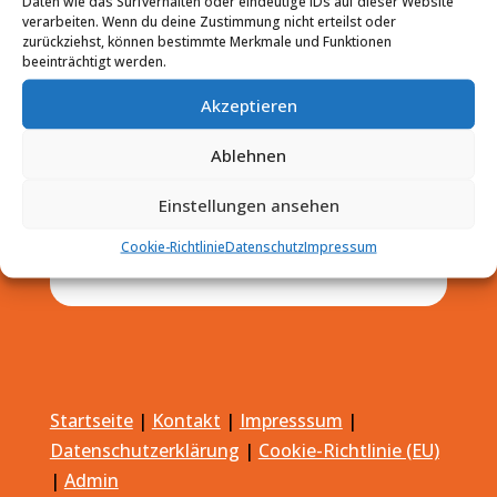
Daten wie das Surfverhalten oder eindeutige IDs auf dieser Website
verarbeiten. Wenn du deine Zustimmung nicht erteilst oder
zurückziehst, können bestimmte Merkmale und Funktionen
beeinträchtigt werden.
Akzeptieren
Ablehnen
Einstellungen ansehen
Cookie-Richtlinie
Datenschutz
Impressum
Startseite
|
Kontakt
|
Impresssum
|
Datenschutzerklärung
|
Cookie-Richtlinie (EU)
|
Admin